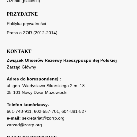
Oznaki (plakietki)
PRZYDATNE
Polityka prywatności
Prasa o ZOR (2012-2014)
KONTAKT
Związek Oficerów Rezerwy Rzeczypospolitej Polskiej
Zarząd Główny
Adres do korespondencji:
ul. gen. Władysława Sikorskiego 2 m. 18
05-101 Nowy Dwór Mazowiecki
Telefon komórkowy:
661-748-911
;
602-557-701
;
604-881-527
e-mail:
sekretariat@zorrp.org
zarzad@zorrp.org