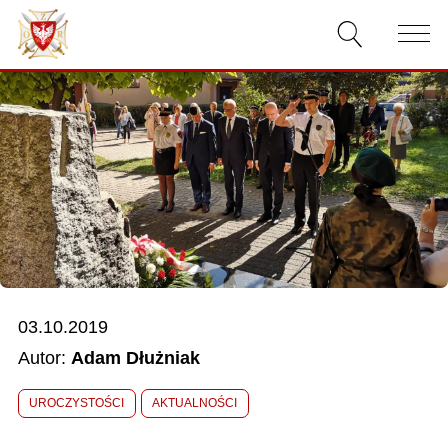
AKTUALNOŚCI
O ZWIĄZKU
DOKUMENTY
WŁADZE
RELACJE FILMOWE
03.10.2019
KONKURSY
Autor:
Adam Dłużniak
KONTAKT
UROCZYSTOŚCI
AKTUALNOŚCI