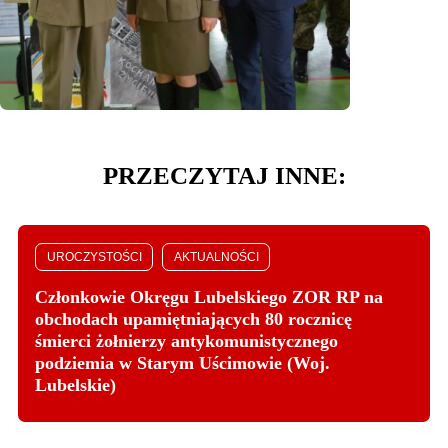
PRZECZYTAJ INNE:
UROCZYSTOŚCI
AKTUALNOŚCI
Członkowie Okręgu Lubelskiego ZOR RP na
obchodach upamiętniających 80 rocznicę
śmierci żołnierzy antykomunistycznego
podziemia w Starym Uścimowie (Woj.
Lubelskie)