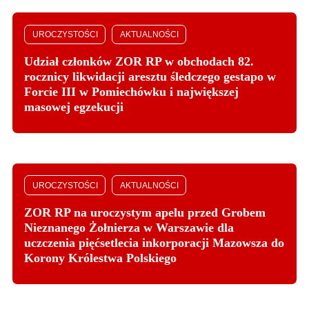
UROCZYSTOŚCI
AKTUALNOŚCI
Udział członków ZOR RP w obchodach 82.
rocznicy likwidacji aresztu śledczego gestapo w
Forcie III w Pomiechówku i największej
masowej egzekucji
UROCZYSTOŚCI
AKTUALNOŚCI
ZOR RP na uroczystym apelu przed Grobem
Nieznanego Żołnierza w Warszawie dla
uczczenia pięćsetlecia inkorporacji Mazowsza do
Korony Królestwa Polskiego