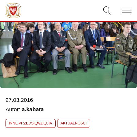
AKTUALNOŚCI
O ZWIĄZKU
DOKUMENTY
WŁADZE
RELACJE FILMOWE
27.03.2016
KONKURSY
Autor:
a.kabata
KONTAKT
INNE PRZEDSIĘWZIĘCIA
AKTUALNOŚCI