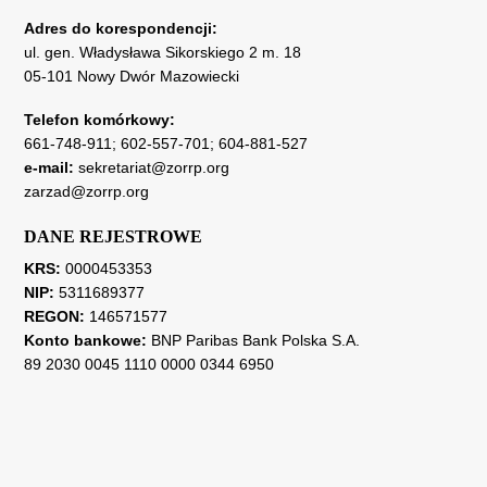
Adres do korespondencji:
ul. gen. Władysława Sikorskiego 2 m. 18
05-101 Nowy Dwór Mazowiecki
Telefon komórkowy:
661-748-911
;
602-557-701
;
604-881-527
e-mail:
sekretariat@zorrp.org
zarzad@zorrp.org
DANE REJESTROWE
KRS:
0000453353
NIP:
5311689377
REGON:
146571577
Konto bankowe:
BNP Paribas Bank Polska S.A.
89 2030 0045 1110 0000 0344 6950