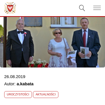
AKTUALNOŚCI
O ZWIĄZKU
DOKUMENTY
WŁADZE
RELACJE FILMOWE
26.08.2019
KONKURSY
Autor:
a.kabata
KONTAKT
UROCZYSTOŚCI
AKTUALNOŚCI