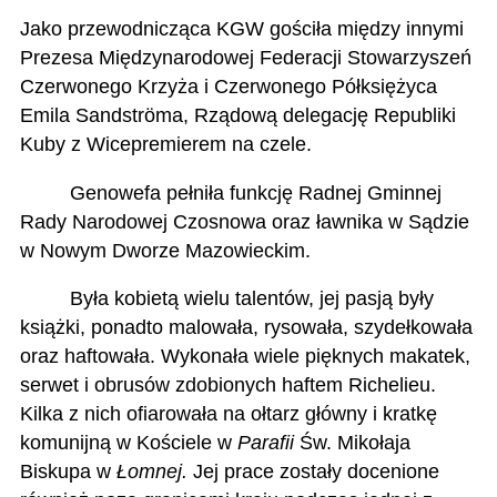
Jako przewodnicząca KGW gościła między innymi
Prezesa Międzynarodowej Federacji Stowarzyszeń
Czerwonego Krzyża i Czerwonego Półksiężyca
Emila Sandströma, Rządową delegację Republiki
Kuby z Wicepremierem na czele.
Genowefa pełniła funkcję Radnej Gminnej
Rady Narodowej Czosnowa oraz ławnika w Sądzie
w Nowym Dworze Mazowieckim.
Była kobietą wielu talentów, jej pasją były
książki, ponadto malowała, rysowała, szydełkowała
oraz haftowała. Wykonała wiele pięknych makatek,
serwet i obrusów zdobionych haftem Richelieu.
Kilka z nich ofiarowała na ołtarz główny i kratkę
komunijną w Kościele w
Parafii
Św. Mikołaja
Biskupa w
Łomnej.
Jej prace zostały docenione