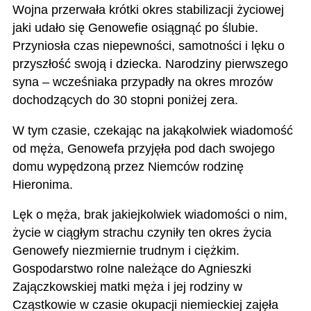
Wojna przerwała krótki okres stabilizacji życiowej
jaki udało się Genowefie osiągnąć po ślubie.
P
rzyniosła czas niepewności, samotności i lęku o
przyszłość swoją i dziecka. Narodziny pierwszego
syna – wcześniaka przypadły na okres mrozów
dochodzących do 30 stopni poniżej zera.
W tym czasie, czekając na jakąkolwiek wiadomość
od męża, Genowefa przyjęła pod dach swojego
domu wypędzoną przez Niemców rodzinę
Hieronima.
Lęk o męża, brak jakiejkolwiek wiadomości o nim,
życie w ciągłym strachu czyniły ten okres życia
Genowefy niezmiernie trudnym i ciężkim.
Gospodarstwo rolne należące do Agnieszki
Zajączkowskiej matki męża i jej rodziny w
Cząstkowie w czasie okupacji niemieckiej zajęła