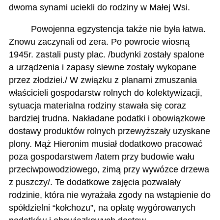
dwoma synami uciekli do rodziny w Małej Wsi.
Powojenna egzystencja także nie była łatwa.
Znowu zaczynali od zera. Po powrocie wiosną
1945r. zastali pusty plac. /budynki zostały spalone
a urządzenia i zapasy siewne zostały wykopane
przez złodziei./ W związku z planami zmuszania
właścicieli gospodarstw rolnych do kolektywizacji,
sytuacja materialna rodziny stawała się coraz
bardziej trudna. Nakładane podatki i obowiązkowe
dostawy produktów rolnych przewyższały uzyskane
plony. Mąż Hieronim musiał dodatkowo pracować
poza gospodarstwem /latem przy budowie wału
przeciwpowodziowego, zimą przy wywózce drzewa
z puszczy/. Te dodatkowe zajęcia pozwalały
rodzinie, która nie wyrażała zgody na wstąpienie do
spółdzielni “kołchozu”, na opłatę wygórowanych