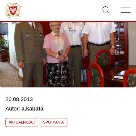
AKTUALNOŚCI
O ZWIĄZKU
DOKUMENTY
WŁADZE
RELACJE FILMOWE
26.08.2013
KONKURSY
Autor:
a.kabata
KONTAKT
AKTUALNOŚCI
SPOTKANIA