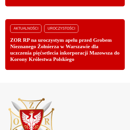
AKTUALNOŚCI
UROCZYSTOŚCI
ZOR RP na uroczystym apelu przed Grobem
Nieznanego Żołnierza w Warszawie dla
uczczenia pięćsetlecia inkorporacji Mazowsza do
Korony Królestwa Polskiego