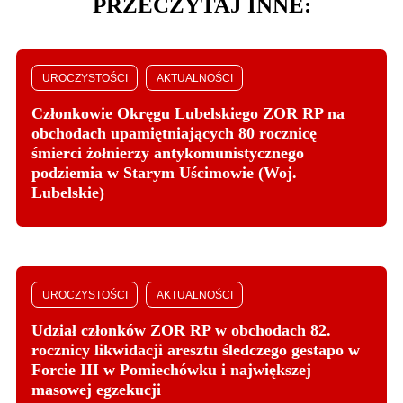
PRZECZYTAJ INNE:
UROCZYSTOŚCI
AKTUALNOŚCI
Członkowie Okręgu Lubelskiego ZOR RP na
obchodach upamiętniających 80 rocznicę
śmierci żołnierzy antykomunistycznego
podziemia w Starym Uścimowie (Woj.
Lubelskie)
UROCZYSTOŚCI
AKTUALNOŚCI
Udział członków ZOR RP w obchodach 82.
rocznicy likwidacji aresztu śledczego gestapo w
Forcie III w Pomiechówku i największej
masowej egzekucji