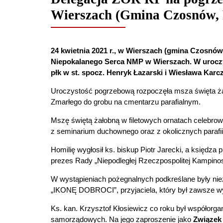
Wierszach (Gmina Czosnów,
24 kwietnia 2021 r., w Wierszach (gmina Czosnów
Niepokalanego Serca NMP w Wierszach. W uroczys
płk w st. spocz. Henryk Łazarski i Wiesława Kar
Uroczystość pogrzebową rozpoczęła msza święta żał
Zmarłego do grobu na cmentarzu parafialnym.
Mszę świętą żałobną w filetowych ornatach celebrowa
z seminarium duchownego oraz z okolicznych paraf
Homilię wygłosił ks. biskup Piotr Jarecki, a księdz
prezes Rady „Niepodległej Rzeczpospolitej Kampinosk
W wystąpieniach pożegnalnych podkreślane były niez
„IKONĘ DOBROCI”, przyjaciela, który był zawsze w
Ks. kan. Krzysztof Kłosiewicz co roku był współorga
samorządowych. Na jego zaproszenie jako
Związek