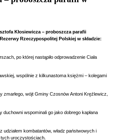
sztofa Kłosiewicza – proboszcza parafii
ezerwy Rzeczypospolitej Polskiej w składzie:
zach, po której nastąpiło odprowadzenie Ciała
awskiej, wspólnie z kilkunastoma księżmi – kolegami
dzy zmarłego, wójt Gminy Czosnów Antoni Kręźlewicz,
zy duchowni wspominali go jako dobrego kapłana
ch z udziałem kombatantów, władz państwowych i
 tych uroczystościach.