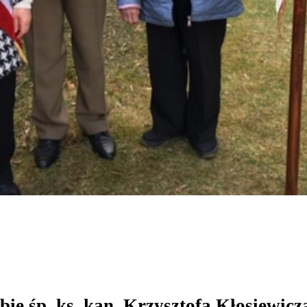
e śp. ks. kan. Krzysztofa Kłosiewicza