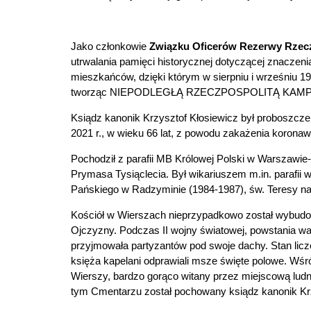
Jako członkowie
Związku Oficerów Rezerwy Rzeczy
utrwalania pamięci historycznej dotyczącej znaczeni
mieszkańców, dzięki którym w sierpniu i wrześniu 1
tworząc NIEPODLEGŁĄ RZECZPOSPOLITĄ KAM
Ksiądz kanonik Krzysztof Kłosiewicz był proboszcz
2021 r., w wieku 66 lat, z powodu zakażenia korona
Pochodził z parafii MB Królowej Polski w Warszawie
Prymasa Tysiąclecia. Był wikariuszem m.in. parafii 
Pańskiego w Radzyminie (1984-1987), św. Teresy na
Kościół w Wierszach nieprzypadkowo został wybudo
Ojczyzny. Podczas II wojny światowej, powstania w
przyjmowała partyzantów pod swoje dachy.
Stan lic
księża kapelani odprawiali msze święte polowe. Wśró
Wierszy, bardzo gorąco witany przez miejscową lud
tym Cmentarzu został pochowany ksiądz kanonik Krz