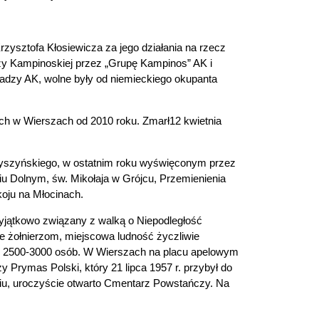
rzysztofa Kłosiewicza za jego działania na rzecz
czy Kampinoskiej przez „Grupę Kampinos” AK i
ładzy AK, wolne były od niemieckiego okupanta
ach w Wierszach od 2010 roku.
Zmarł12 kwietnia
a Wyszyńskiego, w ostatnim roku wyświęconym przez
siu Dolnym, św. Mikołaja w Grójcu, Przemienienia
koju na Młocinach.
jątkowo związany z walką o Niepodległość
e żołnierzom, miejscowa ludność życzliwie
h 2500-3000 osób.
W Wierszach na placu apelowym
y Prymas Polski, który 21 lipca 1957 r. przybył do
iu, uroczyście otwarto Cmentarz Powstańczy. Na