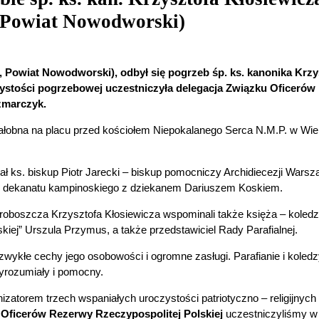
 Powiat Nowodworski)
, Powiat Nowodworski), odbył się pogrzeb śp. ks. kanonika Krzy
tości pogrzebowej uczestniczyła delegacja Związku Oficerów R
czmarczyk.
obna na placu przed kościołem Niepokalanego Serca N.M.P. w Wiers
ł ks. biskup Piotr Jarecki – biskup pomocniczy Archidiecezji Warsz
ii dekanatu kampinoskiego z dziekanem Dariuszem Koskiem.
a proboszcza Krzysztofa Kłosiewicza wspominali także księża – kole
iej” Urszula Przymus, a także przedstawiciel Rady Parafialnej.
wykłe cechy jego osobowości i ogromne zasługi. Parafianie i koled
yrozumiały i pomocny.
nizatorem trzech wspaniałych uroczystości patriotyczno – religijny
 Oficerów Rezerwy Rzeczypospolitej Polskiej
uczestniczyliśmy w