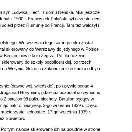
) syn Ludwika i Teofili z domu Reńska. Miał jeszcze
ek był z 1900 r. Franciszek Polański był uczestnikiem
uciekł przez Rumunię do Francji. Tam też walczył i
ubelskiego. We wrześniu tego samego roku został
ostał skierowany do Warszawy do jedynego w Polsce
 a w Beniaminowie koło Zegrza. Po ukończeniu
 skierowany do szkoły podoficerskiej, po trzech
y na Wołyniu. Gdzie na zakończenie w Łucku odbyła
ynie (dawne woj. wileńskie), po upływie ponad 4
stroga nad Horyniem, gdzie już pozostał do wybuchu
 2 batalion 98 pułku piechoty. Batalion będący w
miąc pakt o nieagresji. 3-go września 1939 r. część
 macierzystej jednostce. 17-go września 1939 r.
zez Sowietów.
Po tym nalocie skierowano ich na południe w stronę