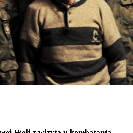
wej Woli z wizytą u kombatanta