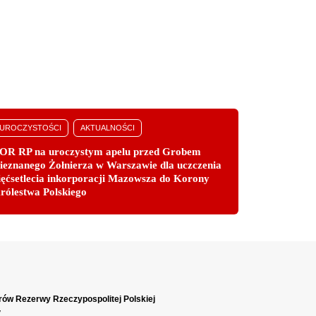
UROCZYSTOŚCI
AKTUALNOŚCI
OR RP na uroczystym apelu przed Grobem
ieznanego Żołnierza w Warszawie dla uczczenia
ięćsetlecia inkorporacji Mazowsza do Korony
rólestwa Polskiego
rów Rezerwy Rzeczypospolitej Polskiej
y