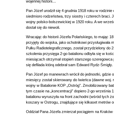
wojennej historii…
Pan Józef urodził się 4 grudnia 1918 roku w rodzini
siedmioro rodzeństwa, trzy siostry i czterech braci.
wojny polsko-bolszewickiej w 1920 roku. A we wrześn
dostał się do niewoli.
Wracając do historii Józefa Polańskiego, to mając 1
przyjęty do wojska, jako ochotnikowi przysługiwała
Pułku Radiotelegraficznego, został przydzielony do 
szkolenia przysięga 2-go batalionu odbyła się w kośc
miesiącach otrzymał stopień starszego szeregowca 
się defilada którą odebrał sam Edward Rydz-Śmigły.
Pan Józef po manewrach wrócił do jednostki, gdzie 
miesięcy został skierowany do Iwieńca (dawne woj. 
wojny w Batalionie KOP „Ostróg”. Zmobilizowany bata
tym czasie na „koncentracji” dopiero 2-go września 1
batalionu wyruszyła na front zachodni (wśród tych żo
koszary w Ostrogu, znajdujące się kilkaset metrów 
Oddział Pana Józefa zmierzał pociągiem na Kraków g