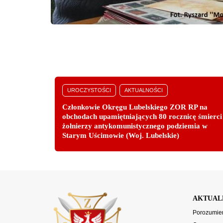
UROCZYSTOŚCI
AKTUALNOŚCI
Członkowie Okręgu Lubelskiego ZOR RP na
obchodach upamiętniających 80 rocznicę śmierci
żołnierzy antykomunistycznego podziemia w
Starym Uścimowie (Woj. Lubelskie)
AKTUAL
Porozumien