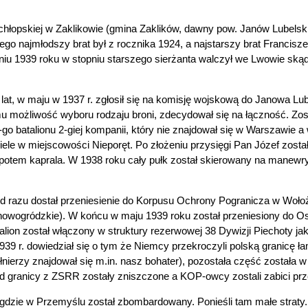
e chłopskiej w Zaklikowie (gmina Zaklików, dawny pow. Janów Lubelski
 Jego najmłodszy brat był z rocznika 1924, a najstarszy brat Francisz
iu 1939 roku w stopniu starszego sierżanta walczył we Lwowie skąd 
8 lat, w maju w 1937 r. zgłosił się na komisję wojskową do Janowa L
 mu możliwość wyboru rodzaju broni, zdecydował się na łączność. Z
2-go batalionu 2-giej kompanii, który nie znajdował się w Warszawie
iele w miejscowości Nieporęt. Po złożeniu przysięgi Pan Józef został
potem kaprala. W 1938 roku cały pułk został skierowany na manewr
od razu dostał przeniesienie do Korpusu Ochrony Pogranicza w Wołoż
nowogródzkie). W końcu w maju 1939 roku został przeniesiony do O
lion został włączony w struktury rezerwowej 38 Dywizji Piechoty jako
939 r. dowiedział się o tym że Niemcy przekroczyli polską granicę ła
łnierzy znajdował się m.in. nasz bohater), pozostała część została w
od granicy z ZSRR zostały zniszczone a KOP-owcy zostali zabici pr
dzie w Przemyślu został zbombardowany. Ponieśli tam małe straty. 