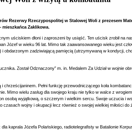
cerów Rezerwy Rzeczypospolitej w Stalowej Woli z prezesem Ma
– mieszkańca Zaklikowa.
nym uściskiem dłoni i zaproszeni by usiąść. Ten uścisk zrobił na n
e pan Józef w wieku 96 lat. Mimo tak zaawansowanego wieku jest cz
e) i obdarzonym zadziwiającą pamięcią (utrzymywaną w kondycji, ch
orucznika. Został Odznaczony” m. in. Medalem Za Udział w wojnie o
ą i chrześcijaninem. Pełni funkcję przewodniczącego koła kombatanc
e. Mimo wielu zasług dla swojego kraju nie tylko w walce z wrogiem
t on osobą wyjątkową, o szczerym i wielkim sercu. Swoje uczucia i w
o czasach wojny i okupacji lecz również o swojej wielkiej miłości do 
dla kaprala Józefa Polańskiego, radiotelegrafisty w Batalionie Korp