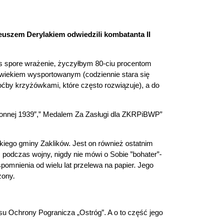
teuszem Derylakiem odwiedzili kombatanta
II
as spore wrażenie, życzyłbym 80-ciu procentom
łowiekiem wysportowanym (codziennie stara się
oćby krzyżówkami, które często rozwiązuje), a do
bronnej 1939”,” Medalem Za Zasługi dla ZKRPiBWP”
kiego gminy Zaklików. Jest on również ostatnim
 podczas wojny, nigdy nie mówi o Sobie ”bohater”-
spomnienia od wielu lat przelewa na papier. Jego
żony.
usu Ochrony Pogranicza „Ostróg”. A o to część jego