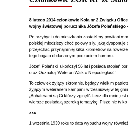
8 lutego 2014 członkowie Koła nr 2 Związku Ofi
wojny światowej porucznika Józefa Polańskiego 
Po przybyciu do mieszkania zostaliśmy powitani moc
polskiej młodzieży choć połowy siły, jaką dysponuj
przejechać przynajmniej kilka kilometrów na rowerz
tego bogato obdarzonym poczuciem humoru.
Józef Polański ukończył 96 lat i posiada stopień p
oraz Odznaką 'Weteran Walk o Niepodległość’.
To człowiek żyjący skromnie, będący wielkim patriot
żyjącym weteranem kampanii wrześniowej w tej gmini
„Bohaterami są Ci którzy zginęli”. Lecz dla mnie jes
wiersze posiadają szeroką tematykę. Pisze nie tylko 
xxx
1 września 1939 roku to data wybuchu wojny również 