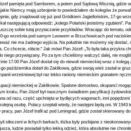
zef pamięta pod Samborem, a potem pod Sądową Wisznią, gdzie odnie
akie Niemcy mają uzbrojenie to powiedziałem do kolegów że porwali
nie, gdy znajdowali się już pod Gródkiem Jagiellońskim, 17-go wrze
 następującą odpowiedź: „kolego Polański jesteśmy zgubieni”. Pa
puszczę sobie tutaj przytaczanie przykładów. Wracając do tematu, o
. 20-go września pod samym Lwowem w Brzuchowicach pod naciskie
nieważ nie ma żadnego wyjścia. Na południe nie możemy się dostać, 
 Co chcecie, róbcie.” Jak mówi Pan Józef: „To była taka przykra chwi
do niego przywiązany. Po za tym chcieliśmy walczyć dalej, nie mogli
inie 17.00 Pan Józef dostał się do niewoli niemieckiej wraz z koleg
2-go października dotarł do Zaklikowa, gdzie swoją wieś zastał w gr
mpanii wrześniowej był raz lekko raniony niemieckim granatem ręcz
acji niemieckiej w Zaklikowie. Spalone domostwo, okupanci mogący
ym kroku. Pan Józef był naocznym świadkiem pacyfikacji żydowskiej 
a od razu, część upchnięta w bydlęcych wagonach, inni popędzeni p
a kolejną osobę. Polacy szeptali wtedy, że następni będą oni. W 1943
racy, pan Józef trafił aż pod Leningrad, gdzie został skierowany do
 byli stłoczeni w lichych barkach, łóżka były pozbijane z nieokorowan
sza, ludzie posiadali tylko lekką odzież, która absolutnie nie chroni