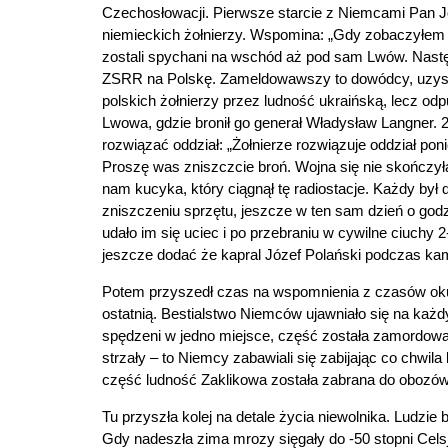
Czechosłowacji. Pierwsze starcie z Niemcami Pan Jó
niemieckich żołnierzy. Wspomina: „Gdy zobaczyłem j
zostali spychani na wschód aż pod sam Lwów. Następ
ZSRR na Polskę. Zameldowawszy to dowódcy, uzyskał
polskich żołnierzy przez ludność ukraińską, lecz od
Lwowa, gdzie bronił go generał Władysław Langner
rozwiązać oddział: „Żołnierze rozwiązuje oddział po
Proszę was zniszczcie broń. Wojna się nie skończyła.
nam kucyka, który ciągnął tę radiostacje. Każdy był 
zniszczeniu sprzętu, jeszcze w ten sam dzień o godz
udało im się uciec i po przebraniu w cywilne ciuchy 
jeszcze dodać że kapral Józef Polański podczas ka
Potem przyszedł czas na wspomnienia z czasów okup
ostatnią. Bestialstwo Niemców ujawniało się na każd
spędzeni w jedno miejsce, część została zamordowan
strzały – to Niemcy zabawiali się zabijając co chwil
część ludność Zaklikowa została zabrana do obozów p
Tu przyszła kolej na detale życia niewolnika. Ludzie
Gdy nadeszła zima mrozy sięgały do -50 stopni Celsju