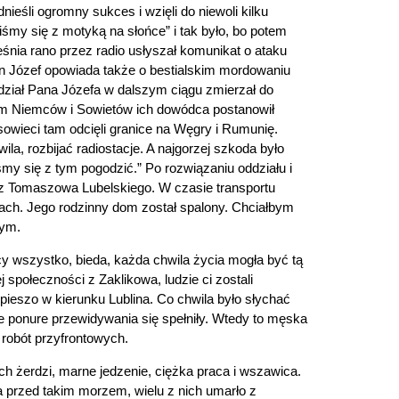
śli ogromny sukces i wzięli do niewoli kilku
śmy się z motyką na słońce” i tak było, bo potem
śnia rano przez radio usłyszał komunikat o ataku
n Józef opowiada także o bestialskim mordowaniu
ddział Pana Józefa w dalszym ciągu zmierzał do
m Niemców i Sowietów ich dowódca postanowił
sowieci tam odcięli granice na Węgry i Rumunię.
la, rozbijać radiostacje. A najgorzej szkoda było
śmy się z tym pogodzić.” Po rozwiązaniu oddziału i
ą z Tomaszowa Lubelskiego. W czasie transportu
uzach. Jego rodzinny dom został spalony. Chciałbym
nym.
 wszystko, bieda, każda chwila życia mogła być tą
społeczności z Zaklikowa, ludzie ci zostali
ieszo w kierunku Lublina. Co chwila było słychać
 te ponure przewidywania się spełniły. Wtedy to męska
 robót przyfrontowych.
ych żerdzi, marne jedzenie, ciężka praca i wszawica.
ła przed takim morzem, wielu z nich umarło z