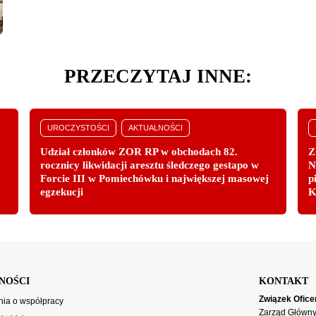
PRZECZYTAJ INNE:
UROCZYSTOŚCI
AKTUALNOŚCI
Udział członków ZOR RP w obchodach 82.
Z
rocznicy likwidacji aresztu śledczego gestapo w
N
Forcie III w Pomiechówku i największej masowej
p
egzekucji
K
NOŚCI
KONTAKT
Związek Ofice
ia o współpracy
Zarząd Główn