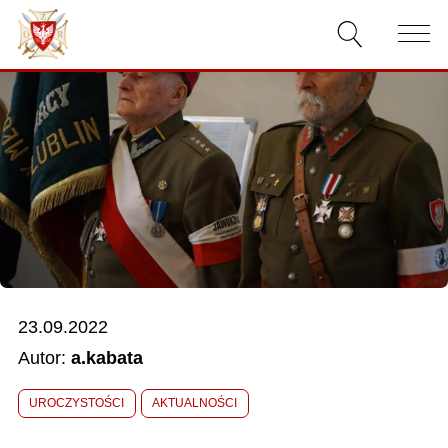
AKTUALNOŚCI
O ZWIĄZKU
DOKUMENTY
WŁADZE
RELACJE FILMOWE
23.09.2022
KONKURSY
Autor:
a.kabata
KONTAKT
UROCZYSTOŚCI
AKTUALNOŚCI