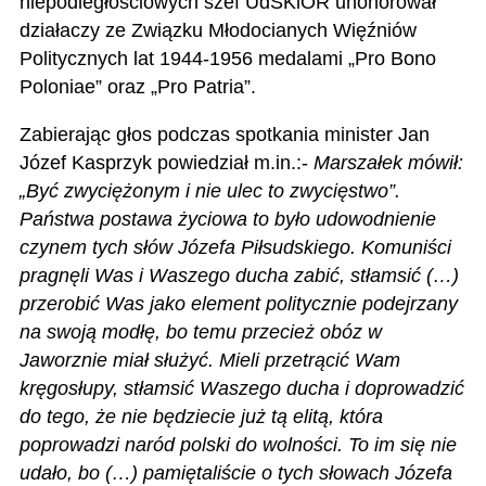
niepodległościowych szef UdSKiOR uhonorował
działaczy ze Związku Młodocianych Więźniów
Politycznych lat 1944-1956 medalami „Pro Bono
Poloniae” oraz „Pro Patria”.
Zabierając głos podczas spotkania minister Jan
Józef Kasprzyk powiedział m.in.:-
Marszałek mówił:
„Być zwyciężonym i nie ulec to zwycięstwo”.
Państwa postawa życiowa to było udowodnienie
czynem tych słów Józefa Piłsudskiego. Komuniści
pragnęli Was i Waszego ducha zabić, stłamsić (…)
przerobić Was jako element politycznie podejrzany
na swoją modłę, bo temu przecież obóz w
Jaworznie miał służyć. Mieli przetrącić Wam
kręgosłupy, stłamsić Waszego ducha i doprowadzić
do tego, że nie będziecie już tą elitą, która
poprowadzi naród polski do wolności. To im się nie
udało, bo (…) pamiętaliście o tych słowach Józefa