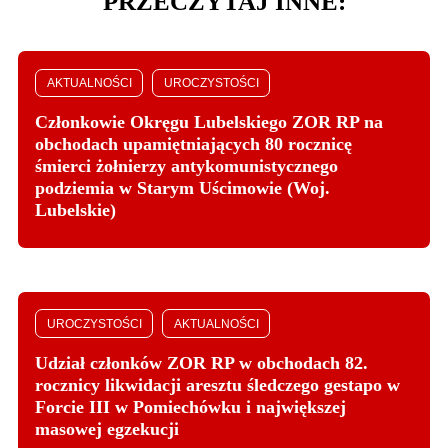
PRZECZYTAJ INNE:
AKTUALNOŚCI
UROCZYSTOŚCI
Członkowie Okręgu Lubelskiego ZOR RP na
obchodach upamiętniających 80 rocznicę
śmierci żołnierzy antykomunistycznego
podziemia w Starym Uścimowie (Woj.
Lubelskie)
UROCZYSTOŚCI
AKTUALNOŚCI
Udział członków ZOR RP w obchodach 82.
rocznicy likwidacji aresztu śledczego gestapo w
Forcie III w Pomiechówku i największej
masowej egzekucji