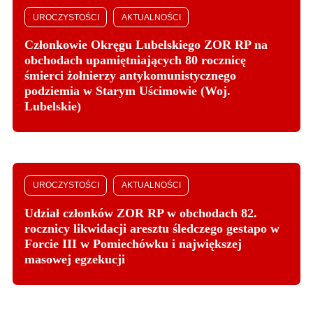
UROCZYSTOŚCI
AKTUALNOŚCI
Członkowie Okręgu Lubelskiego ZOR RP na
obchodach upamiętniających 80 rocznicę
śmierci żołnierzy antykomunistycznego
podziemia w Starym Uścimowie (Woj.
Lubelskie)
UROCZYSTOŚCI
AKTUALNOŚCI
Udział członków ZOR RP w obchodach 82.
rocznicy likwidacji aresztu śledczego gestapo w
Forcie III w Pomiechówku i największej
masowej egzekucji