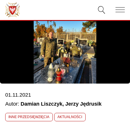
AKTUALNOŚCI
O ZWIĄZKU
DOKUMENTY
WŁADZE
RELACJE FILMOWE
01.11.2021
KONKURSY
Autor:
Damian Liszczyk, Jerzy Jędrusik
KONTAKT
INNE PRZEDSIĘWZIĘCIA
AKTUALNOŚCI