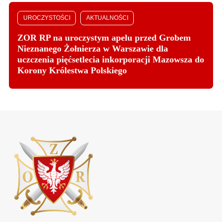
UROCZYSTOŚCI
AKTUALNOŚCI
ZOR RP na uroczystym apelu przed Grobem
Nieznanego Żołnierza w Warszawie dla
uczczenia pięćsetlecia inkorporacji Mazowsza do
Korony Królestwa Polskiego