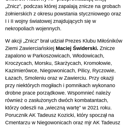
„Znicz”, podczas której zapalają znicze na grobach
żołnierskich
z okresu powstania styczniowego oraz
I i II wojny światowej znajdujących się
w
nekropoliach wojennych.
W akcji „Znicz” brał udział Prezes Klubu Miłośników
Ziemi Zawierciańskiej
Maciej Świderski.
Znicze
zapalono w Parkoszowicach, Włodowicach,
Kroczycach, Morsku, Skarżycach, Kromołowie,
Kazimierówce, Niegowonicach, Pilicy, Ryczowie,
Łazach, Smoleniu oraz w Zawierciu. Przy okazji
przy niektórych mogiłach i pomnikach wykonano
drobne prace porządkowe. Wspomnieć należy
również o zasłużonych dwóch kombatantach,
którzy odeszli na „wieczną wartę” w 2021 roku.
Porucznik AK Tadeusz Kozicki, który spoczął na
Cmentarzu w Niegowonicach oraz mjr AK Tadeusz