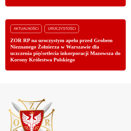
AKTUALNOŚCI
UROCZYSTOŚCI
ZOR RP na uroczystym apelu przed Grobem
Nieznanego Żołnierza w Warszawie dla
uczczenia pięćsetlecia inkorporacji Mazowsza do
Korony Królestwa Polskiego