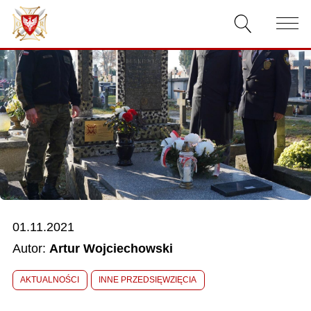
AKTUALNOŚCI
O ZWIĄZKU
DOKUMENTY
WŁADZE
RELACJE FILMOWE
01.11.2021
KONKURSY
Autor:
Artur Wojciechowski
KONTAKT
AKTUALNOŚCI
INNE PRZEDSIĘWZIĘCIA