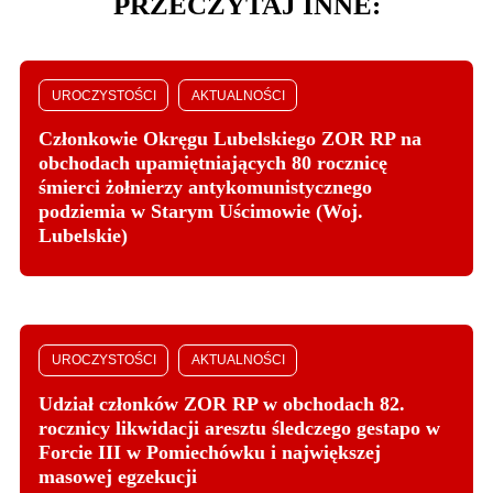
PRZECZYTAJ INNE:
UROCZYSTOŚCI
AKTUALNOŚCI
Członkowie Okręgu Lubelskiego ZOR RP na
obchodach upamiętniających 80 rocznicę
śmierci żołnierzy antykomunistycznego
podziemia w Starym Uścimowie (Woj.
Lubelskie)
UROCZYSTOŚCI
AKTUALNOŚCI
Udział członków ZOR RP w obchodach 82.
rocznicy likwidacji aresztu śledczego gestapo w
Forcie III w Pomiechówku i największej
masowej egzekucji