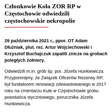
Członkowie Koła ZOR RP w
Częstochowie odwiedzili
częstochowskie nekropolie
29 października 2021 r., ppor. OT Adam
Dłużniak, plut. rez. Artur Wojciechowski i
Krzysztof Buchajczuk zapalili znicze na grobach
poległych żołnier
y.
Odwiedzili m.in. grób śp. por. Józefa Hunkiewicza.
Przypomnijmy, że
Związ
e
k
Oficerów Rezerwy RP,
był fundatorem renowacji
zdewastowanego w 2017
roku na cmentarzu Kule
w Częstochowie
grobu
powstańca styczniowego, porucznika Józefa
Hunkiewicza.