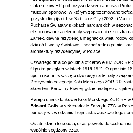
Cukierników RP pod przywództwem Janusza Profusa z
muzeum sportowe, w którym zaprezentowano trofea 
igrzysk olimpijskich w Salt Lake City {2002 } i Vanc
Pucharze Świata w skokach narciarskich w sezonach 
eksponowane są elementy wyposażenia skoczka narci
Zamek, dawna rezydencja magnacka wielu rodów ksi
działań II wojny światowej i bezpośrednio po niej, z
architektury rezydencyjnej w Polsce.
Czwartego dnia do południa oficerowie KM ZOR RP zw
śląskim poległym w latach 1919-1921. O godzinie 16
upominkami i wszczęto dyskusję na tematy związane 
Prezydenta delegacja Koła Morskiego ZOR RP zost
akcentem Karczmy Piwnej, gdzie nastąpiło oficjaln
Piątego dnia członkowie Koła Morskiego ZOR RP w
Edward Golis
w sekretariacie Zarządu ZZG w Polsc
pomocy w zwiedzaniu Trójmiasta. Jeszcze tego samego
Ostatni dzień to sobota, czas powrotu do codziennoś
wspólnie spędzony czas.