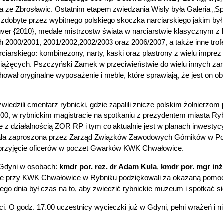
e Zbrosławic. Ostatnim etapem zwiedzania Wisły była Galeria „Sp
zdobyte przez wybitnego polskiego skoczka narciarskiego jakim b
ouver {2010}, medale mistrzostw świata w narciarstwie klasycznym z 
2000/2001, 2001/2002,2002/2003 oraz 2006/2007, a także inne trofe
arskiego: kombinezony, narty, kaski oraz plastrony z wielu imprez
ążęcych. Pszczyński Zamek w przeciwieństwie do wielu innych zam
achował oryginalne wyposażenie i meble, które sprawiają, że jest on
iedzili cmentarz rybnicki, gdzie zapalili znicze polskim żołnierzo
.00, w rybnickim magistracie na spotkaniu z prezydentem miasta R
z działalnością ZOR RP i tym co aktualnie jest w planach inwestyc
ała zaproszona przez Zarząd Związków Zawodowych Górników w Pol
e przyjęcie oficerów w poczet Gwarków KWK Chwałowice.
 Gdyni w osobach:
kmdr por. rez. dr Adam Kula
,
kmdr por. mgr in
e przy KWK Chwałowice w Rybniku podziękowali za okazaną pomoc w 
 dnia był czas na to, aby zwiedzić rybnickie muzeum i spotkać się 
ci. O godz. 17.00 uczestnicy wycieczki już w Gdyni, pełni wrażeń i n