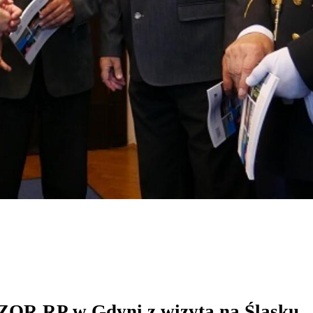
ZOR RP w Gdyni z wizytą na Śląsku