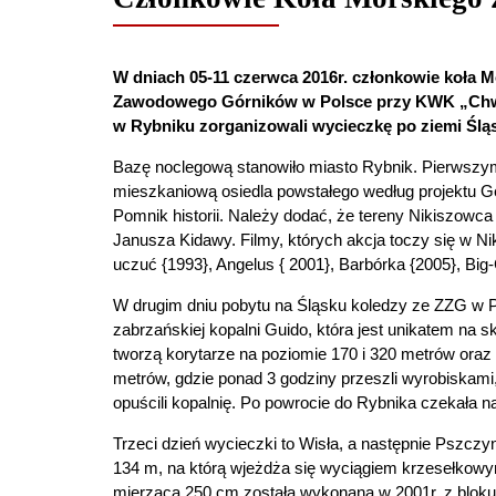
W dniach 05-11 czerwca 2016r. członkowie koła 
Zawodowego Górników w Polsce przy KWK „Chw
w Rybniku zorganizowali wycieczkę po ziemi Śląs
Bazę noclegową stanowiło miasto Rybnik. Pierwszym
mieszkaniową osiedla powstałego według projektu G
Pomnik historii. Należy dodać, że tereny Nikiszowc
Janusza Kidawy. Filmy, których akcja toczy się w Nik
uczuć {1993}, Angelus { 2001}, Barbórka {2005}, Big-
W drugim dniu pobytu na Śląsku koledzy ze ZZG w
zabrzańskiej kopalni Guido, która jest unikatem n
tworzą korytarze na poziomie 170 i 320 metrów ora
metrów, gdzie ponad 3 godziny przeszli wyrobiskami, 
opuścili kopalnię. Po powrocie do Rybnika czekała 
Trzeci dzień wycieczki to Wisła, a następnie Pszcz
134 m, na którą wjeżdża się wyciągiem krzesełkowym
mierząca 250 cm została wykonana w 2001r. z bloku