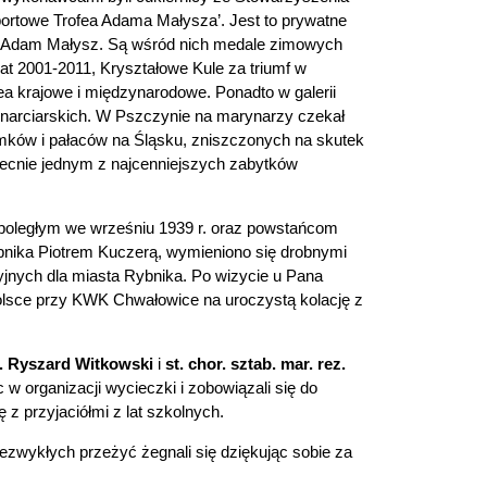
ortowe Trofea Adama Małysza’. Jest to prywatne
ył Adam Małysz. Są wśród nich medale zimowych
lat 2001-2011, Kryształowe Kule za triumf w
a krajowe i międzynarodowe. Ponadto w galerii
 narciarskich. W Pszczynie na marynarzy czekał
ków i pałaców na Śląsku, zniszczonych na skutek
 obecnie jednym z najcenniejszych zabytków
m poległym we wrześniu 1939 r. oraz powstańcom
ybnika Piotrem Kuczerą, wymieniono się drobnymi
yjnych dla miasta Rybnika. Po wizycie u Pana
sce przy KWK Chwałowice na uroczystą kolację z
ż. Ryszard Witkowski
i
st. chor. sztab. mar. rez.
organizacji wycieczki i zobowiązali się do
z przyjaciółmi z lat szkolnych.
iezwykłych przeżyć żegnali się dziękując sobie za