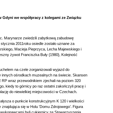
 w Gdyni we współpracy z kolegami ze Związku
ec. Marynarze zwiedzili zabytkową zabudowę
stycznia 2011roku osiedle zostało uznane za
arskiego, Macieja Pieprzyca, Lecha Majewskiego i
rzeszny żywot Franciszka Buły {1980}, Kolejność
helem na czele zorganizowali wyjazd do
 w innych ośrodkach muzealnych na świecie. Skansen
R RP wraz przewodnikiem zjechali na poziom 320
, kiedy to górnicy po raz ostatni zakończyli pracę i
olację do niewielkiej miejscowości w Czechach.
Małysza o punkcie konstrukcyjnym K 120 i wielkości
y znajdująca się w Holu 'Domu Zdrojowego’. Figura
 wykonawcami byli cukiernicy ze Stowarzyszenia