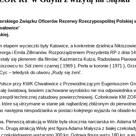
Morskiego Związku Oficerów Rezerwy Rzeczypospolitej Polskiej
ałowice’
kiej.
 etapem wycieczki były Katowice, a konkretnie dzielnica Nikiszowi
eorga i Emila Zillmanów. Rozporządzeniem Prezydenta RP z dnia 14 
a stały się plenerem dla filmów: Kazimierza Kutza, Radosława Piwow
iszowcu to: Sól ziemi czarnej { 1969 }, Perła w koronie { 1971 }, G
Cyc – teledysk do utworu „Rudy się żeni’.
 Polsce przy KWK Chwałowice z Przewodniczącym Eugeniuszem Gruc
a skalę światową, bowiem zachowane wyrobisko nie ma odpowiednika
z zespół technicznej zabudowy powierzchniowej. Członkowie KM ZO
które są utrzymane w stanie jak najbardziej zbliżonym do pierwotnego
nas następna niespodzianka w postaci kolejnego wyjazdu na obiado-k
yna. Pierwszą atrakcją w Wiśle była skocznia narciarska im. Adama 
. Drugą atrakcją Wisły jest figura Adama Małysza z białej czekolad
 czekoladowego ważącego 300 kg. Gotowa figura waży 180 kg, a jej