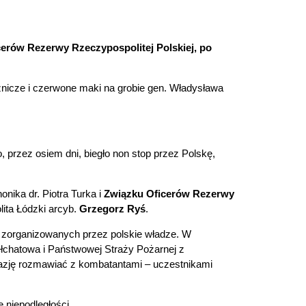
cerów Rezerwy Rzeczypospolitej Polskiej, po
znicze i czerwone maki na grobie gen. Władysława
, przez osiem dni, biegło non stop przez Polskę,
onika dr. Piotra Turka i
Związku Oficerów Rezerwy
lita Łódzki arcyb.
Grzegorz Ryś
.
no zorganizowanych przez polskie władze.
W
ełchatowa i Państwowej Straży Pożarnej z
kazję rozmawiać z kombatantami – uczestnikami
 niepodległości.