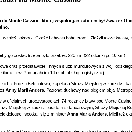
dzi do Monte Cassino, której współorganizatorem był Związek Ofi
sino.
nieśli okrzyk „Cześć i chwała bohaterom”. Złożyli także kwiaty, 
y go dostać trzeba było przebiec 220 km (22 odcinki po 10 km).
towa oraz przedstawicieli innych służb mundurowych z woj. łódzkiego
kilometrów. Pomagało im 14 osób obsługi logistycznej.
kich z Łodzi i Bełchatowa, kapelana Straży Miejskiej w Łodzi ks. kan
ter
Anny Marii Anders.
Patronat duchowy nad biegiem objął Metropo
iał w oficjalnych uroczystościach 74 rocznicy bitwy pod Monte Casi
traży Miejskiej w Łodzi z pocztem sztandarowym, Straży Miejskiej B
e delegacji spotkali się z minister
Anną Marią
Anders.
Mieli też o
m z Monte Cassino, oraz uczczenie stulecia odzyskania przez Polskę