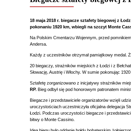
18 maja 2018 r. biegacze sztafety biegowej z Ło
pokonaniu 1920 km, wbiegli na szczyt Monte Cas
Na Polskim Cmentarzu Wojennym, przed pomnikiem, wz
Andersa.
Każdy z uczestników otrzymał pamiątkowy medal. Żeb
20 biegaczy, strażników miejskich z Łodzi i z Bełcha
Słowację, Austrię i Włochy. W sumie pokonując 1920 
Sztafetę zorganizowano z inicjatywy strażników miejs
RP.
Bieg odbył się pod honorowym patronatem minis
Biegacze i przedstawiciele organizatorów wzięli udz
uroczystościach uczestniczyła oficjalna delegacja S
Łodzi.
Podczas uroczystości biegacze i przedstawiciel
bitwy
o Monte Cassino.
Ideą biegu było oddanie hołdu bohaterskim żołnierzo