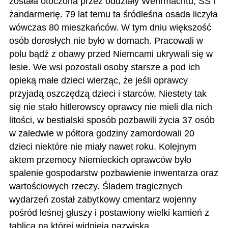
została otoczona przez oddziały Wehrmachtu, SS i
żandarmerię. 79 lat temu ta śródleśna osada liczyła
wówczas 80 mieszkańców. W tym dniu większość
osób dorosłych nie było
w domach. Pracowali w
polu bądź z obawy przed Niemcami ukrywali się w
lesie. We wsi pozostali osoby starsze a pod ich
opieką małe dzieci wierząc, że jeśli oprawcy
przyjadą oszczędzą dzieci i starców. Niestety tak
się nie stało hitlerowscy oprawcy nie mieli dla nich
litości, w bestialski sposób pozbawili życia 37 osób
w zaledwie w półtora godziny zamordowali 20
dzieci niektóre nie miały nawet roku. Kolejnym
aktem przemocy Niemieckich oprawców było
spalenie gospodarstw pozbawienie inwentarza oraz
wartościowych rzeczy. Śladem tragicznych
wydarzeń został zabytkowy cmentarz wojenny
pośród leśnej głuszy i postawiony wielki kamień z
tablicą na której widnieją nazwiska