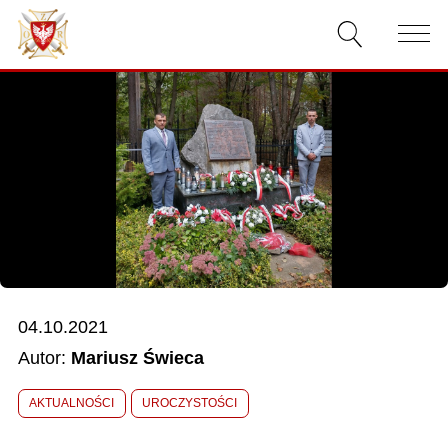
AKTUALNOŚCI
O ZWIĄZKU
DOKUMENTY
WŁADZE
RELACJE FILMOWE
04.10.2021
KONKURSY
Autor:
Mariusz Świeca
KONTAKT
AKTUALNOŚCI
UROCZYSTOŚCI