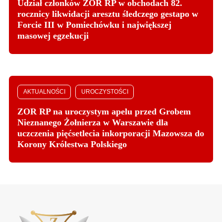
Udział członków ZOR RP w obchodach 82.
rocznicy likwidacji aresztu śledczego gestapo w
Forcie III w Pomiechówku i największej
masowej egzekucji
AKTUALNOŚCI
UROCZYSTOŚCI
ZOR RP na uroczystym apelu przed Grobem
Nieznanego Żołnierza w Warszawie dla
uczczenia pięćsetlecia inkorporacji Mazowsza do
Korony Królestwa Polskiego