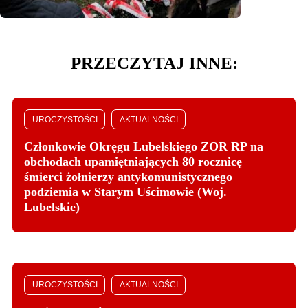
PRZECZYTAJ INNE:
UROCZYSTOŚCI
AKTUALNOŚCI
Członkowie Okręgu Lubelskiego ZOR RP na
obchodach upamiętniających 80 rocznicę
śmierci żołnierzy antykomunistycznego
podziemia w Starym Uścimowie (Woj.
Lubelskie)
UROCZYSTOŚCI
AKTUALNOŚCI